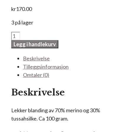
kr
170.00
3 på lager
Phoenix
antall
Legg i handlekurv
Beskrivelse
Tilleggsinformasjon
Omtaler (0)
Beskrivelse
Lekker blanding av 70% merino og 30%
tussahsilke. Ca 100 gram.