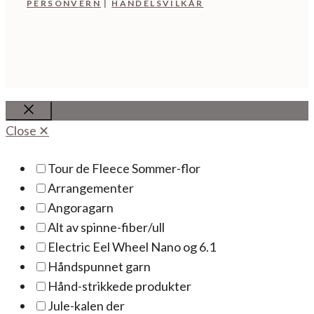
PERSONV
ER
N
|
HANDELSVILKÅR
Close
Close ✕
Tour de Fleece Sommer-flor
Arrangementer
Angoragarn
Alt av spinne-fiber/ull
Electric Eel Wheel Nano og 6.1
Håndspunnet garn
Hånd-strikkede produkter
Jule-kalen der