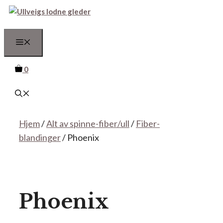
Hopp
til
innhold
Meny
0
Hjem
/
Alt av spinne-fiber/ull
/
Fiber-
blandinger
/ Phoenix
Phoenix