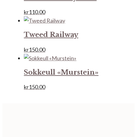
kr
110.00
Tweed Railway
kr
150.00
Sokkeull «Murstein»
kr
150.00