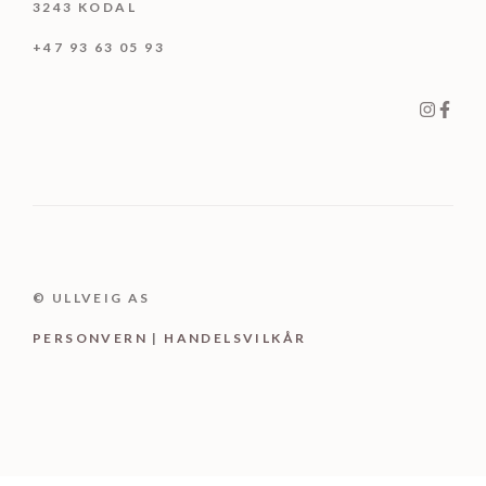
3243 KODAL
+47 93 63 05 93
© ULLVEIG AS
PERSONV
ER
N
|
HANDELSVILKÅR