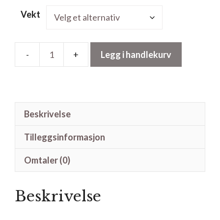
til
Vekt
kr450.00
Legg i handlekurv
Merino
21
micron
tops
Beskrivelse
hvit
antall
Tilleggsinformasjon
Omtaler (0)
Beskrivelse