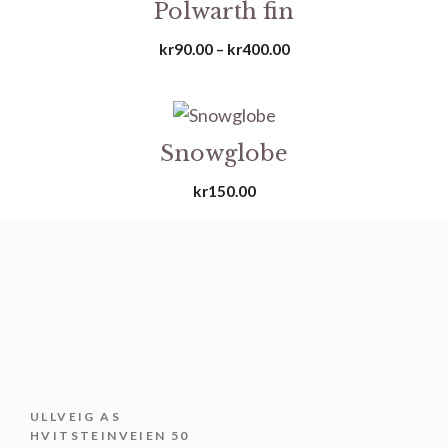
Polwarth fin
Prisområde:
kr
90.00
–
kr
400.00
kr90.00
til
kr400.00
Snowglobe
kr
150.00
ULLVEIG AS
HVITSTEINVEIEN 50