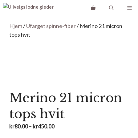
Hopp
Me
til
innhold
Hjem
/
Ufarget spinne-fiber
/ Merino 21 micron
tops hvit
Merino 21 micron
tops hvit
Prisområde:
kr
80.00
–
kr
450.00
kr80.00