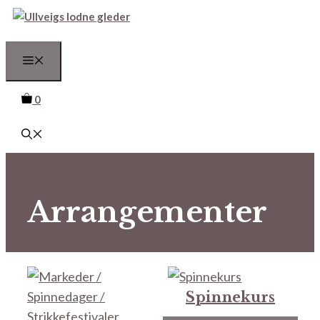
Hopp
til
innhold
Meny
0
Arrangementer
Spinnekurs