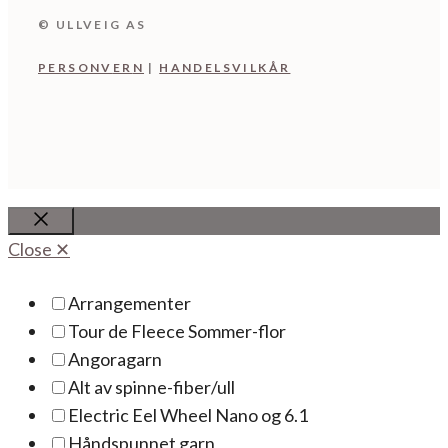
© ULLVEIG AS
PERSONV
ER
N
|
HANDELSVILKÅR
Close
Close ✕
Arrangementer
Tour de Fleece Sommer-flor
Angoragarn
Alt av spinne-fiber/ull
Electric Eel Wheel Nano og 6.1
Håndspunnet garn