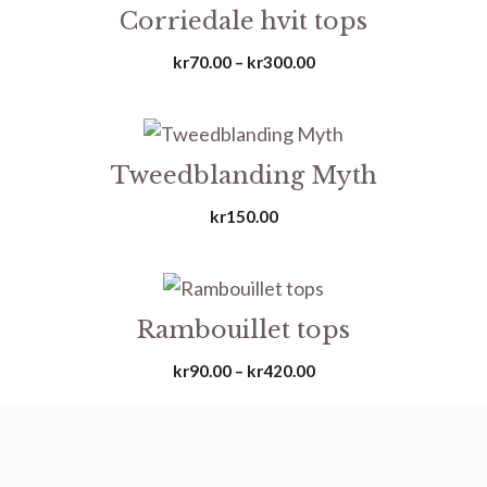
Corriedale hvit tops
Prisområde:
kr
70.00
–
kr
300.00
kr70.00
til
kr300.00
Tweedblanding Myth
kr
150.00
Rambouillet tops
Prisområde:
kr
90.00
–
kr
420.00
kr90.00
til
kr420.00