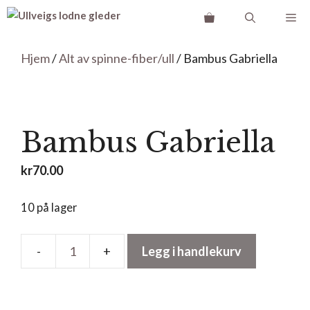
Hopp
Me
til
innhold
Hjem
/
Alt av spinne-fiber/ull
/ Bambus Gabriella
Bambus Gabriella
kr
70.00
10 på lager
Legg i handlekurv
Bambus
Gabriella
antall