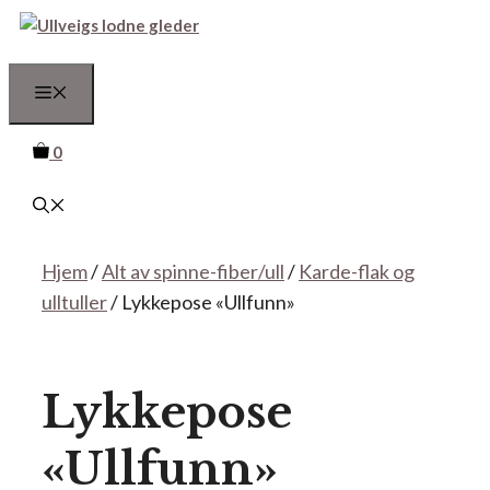
Hopp
til
innhold
Meny
0
Hjem
/
Alt av spinne-fiber/ull
/
Karde-flak og
ulltuller
/ Lykkepose «Ullfunn»
Lykkepose
«Ullfunn»