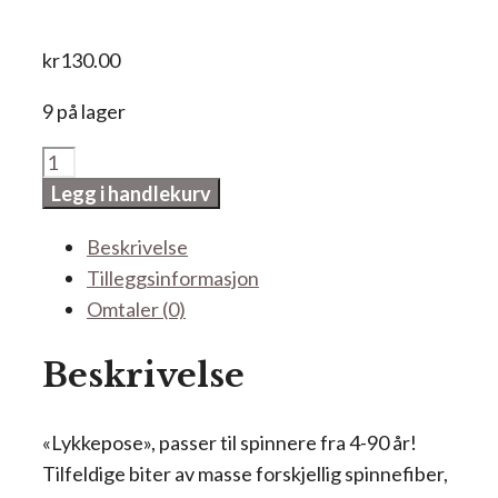
kr
130.00
9 på lager
Lykkepose
«Ullfunn»
Legg i handlekurv
antall
Beskrivelse
Tilleggsinformasjon
Omtaler (0)
Beskrivelse
«Lykkepose», passer til spinnere fra 4-90 år!
Tilfeldige biter av masse forskjellig spinnefiber,