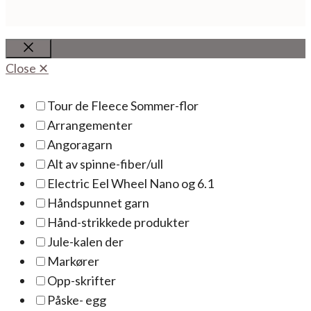
Close
Close ✕
Tour de Fleece Sommer-flor
Arrangementer
Angoragarn
Alt av spinne-fiber/ull
Electric Eel Wheel Nano og 6.1
Håndspunnet garn
Hånd-strikkede produkter
Jule-kalen der
Markører
Opp-skrifter
Påske- egg