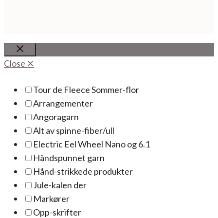
Close
Close ✕
Tour de Fleece Sommer-flor
Arrangementer
Angoragarn
Alt av spinne-fiber/ull
Electric Eel Wheel Nano og 6.1
Håndspunnet garn
Hånd-strikkede produkter
Jule-kalen der
Markører
Opp-skrifter