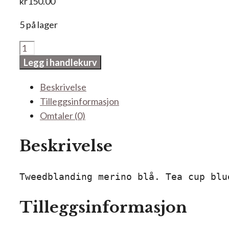
kr
150.00
5 på lager
Tweed
Tea
Legg i handlekurv
cup
Beskrivelse
antall
Tilleggsinformasjon
Omtaler (0)
Beskrivelse
Tweedblanding merino blå. Tea cup blu
Tilleggsinformasjon