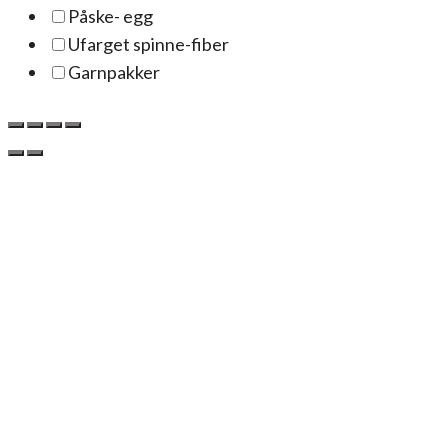
Påske- egg
Ufarget spinne-fiber
Garnpakker