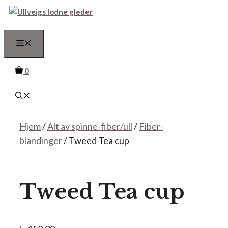
Hopp
til
innhold
Meny
0
Hjem
/
Alt av spinne-fiber/ull
/
Fiber-
blandinger
/ Tweed Tea cup
Tweed Tea cup