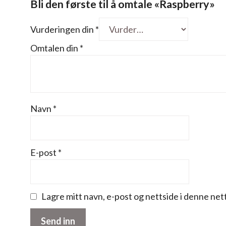
Bli den første til å omtale «Raspberry»
Vurderingen din
*
Omtalen din
*
Navn
*
E-post
*
Lagre mitt navn, e-post og nettside i denne ne