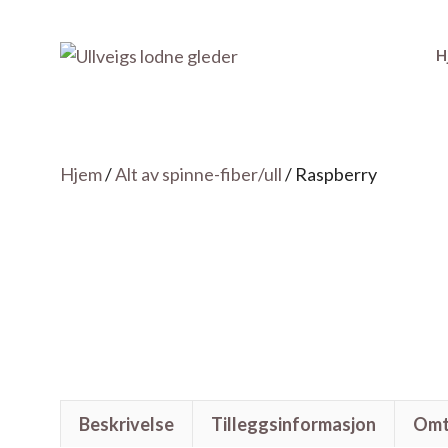
Hopp
H
til
innhold
Hjem
/
Alt av spinne-fiber/ull
/ Raspberry
Beskrivelse
Tilleggsinformasjon
Omta