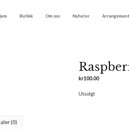
jem
Butikk
Om oss
Nyheter
Arrangemen
Raspber
kr
100.00
Utsolgt
ler (0)