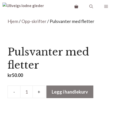
Hopp
Me
til
innhold
Hjem
/
Opp-skrifter
/ Pulsvanter med fletter
Pulsvanter med
fletter
kr
50.00
Legg i handlekurv
Pulsvanter
med
fletter