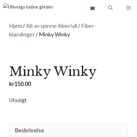
Hopp
Me
til
innhold
Hjem
/
Alt av spinne-fiber/ull
/
Fiber-
blandinger
/ Minky Winky
Minky Winky
kr
150.00
Utsolgt
Beskrivelse