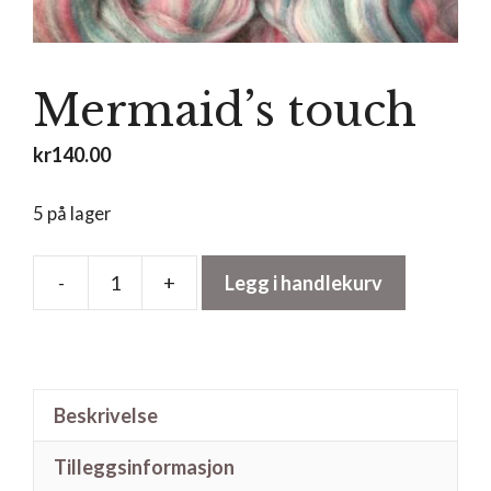
Mermaid’s touch
kr
140.00
5 på lager
-
+
Legg i handlekurv
Mermaid’s
touch
antall
Beskrivelse
Tilleggsinformasjon