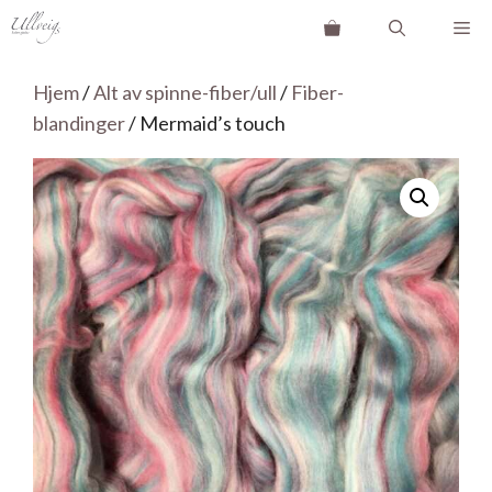
Hopp
Me
til
innhold
Hjem
/
Alt av spinne-fiber/ull
/
Fiber-
blandinger
/ Mermaid’s touch