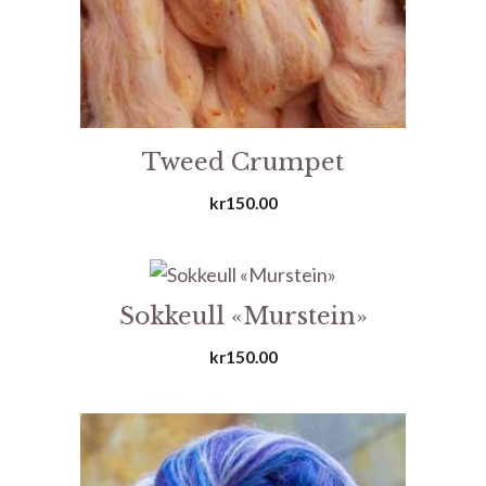
Tweed Crumpet
kr
150.00
Sokkeull «Murstein»
kr
150.00