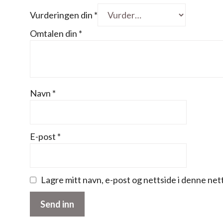
Vurderingen din
*
Omtalen din
*
Navn
*
E-post
*
Lagre mitt navn, e-post og nettside i denne ne