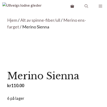
Hopp
Me
til
innhold
Hjem
/
Alt av spinne-fiber/ull
/
Merino ens-
farget
/ Merino Sienna
Merino Sienna
kr
110.00
6 på lager