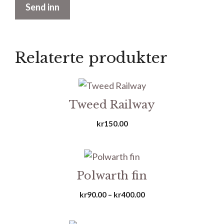
Relaterte produkter
Tweed Railway
kr
150.00
Polwarth fin
Prisområde:
kr
90.00
–
kr
400.00
kr90.00
til