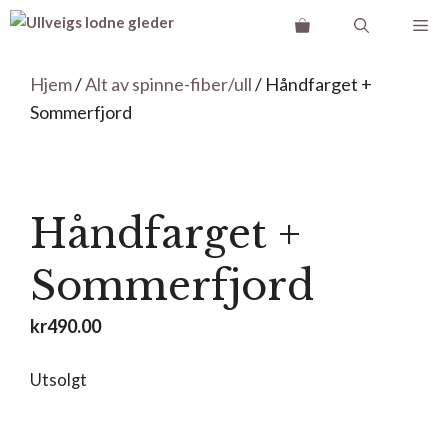
Hopp
Me
til
innhold
Hjem
/
Alt av spinne-fiber/ull
/ Håndfarget +
Sommerfjord
Håndfarget +
Sommerfjord
kr
490.00
Utsolgt