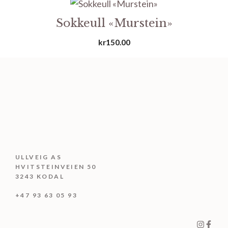
kr400.00
Sokkeull «Murstein»
kr
150.00
ULLVEIG AS
HVITSTEINVEIEN 50
3243 KODAL
+47 93 63 05 93