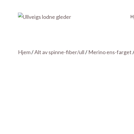
Hopp
H
til
innhold
Hjem
/
Alt av spinne-fiber/ull
/
Merino ens-farget