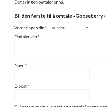
Det er ingen omtaler ennå.
Bli den første til å omtale «Gooseberry»
Vurderingen din
*
Omtalen din
*
Navn
*
E-post
*
Lagre mitt navn, e-post og nettside i denne ne