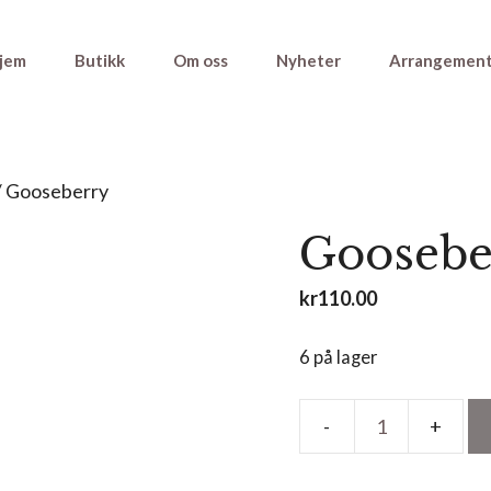
jem
Butikk
Om oss
Nyheter
Arrangemen
/ Gooseberry
Goosebe
kr
110.00
6 på lager
Gooseberry
antall