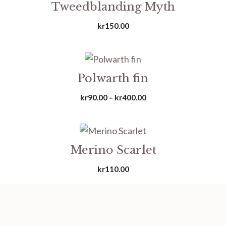
Tweedblanding Myth
kr
150.00
Polwarth fin
Prisområde:
kr
90.00
–
kr
400.00
kr90.00
til
kr400.00
Merino Scarlet
kr
110.00