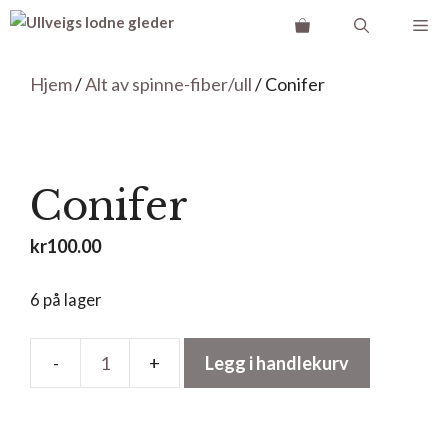
Hopp
Me
til
innhold
Hjem
/
Alt av spinne-fiber/ull
/ Conifer
Conifer
kr
100.00
6 på lager
Legg i handlekurv
Conifer
antall