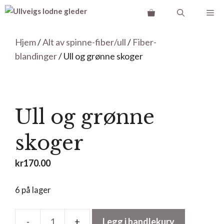
Hopp
Me
til
innhold
Hjem
/
Alt av spinne-fiber/ull
/
Fiber-
blandinger
/ Ull og grønne skoger
Ull og grønne
skoger
kr
170.00
6 på lager
Legg i handlekurv