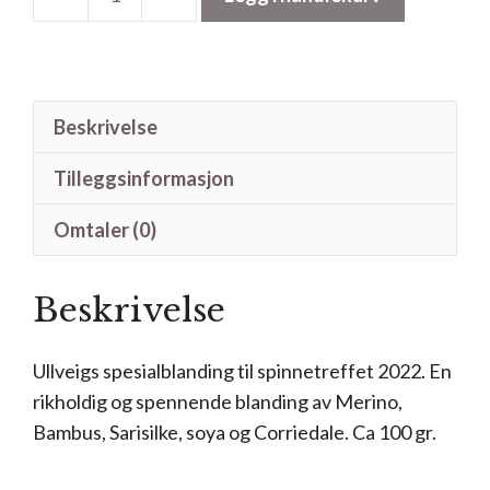
Ull
og
grønne
skoger
Beskrivelse
antall
Tilleggsinformasjon
Omtaler (0)
Beskrivelse
Ullveigs spesialblanding til spinnetreffet 2022. En
rikholdig og spennende blanding av Merino,
Bambus, Sarisilke, soya og Corriedale. Ca 100 gr.