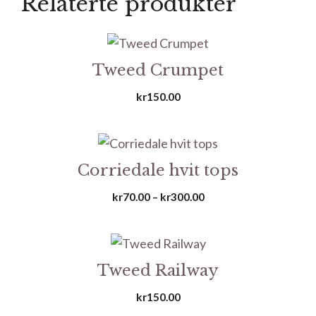
Relaterte produkter
Tweed Crumpet
kr
150.00
Corriedale hvit tops
Prisområde:
kr
70.00
–
kr
300.00
kr70.00
til
kr300.00
Tweed Railway
kr
150.00